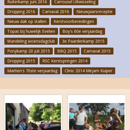
Ruiterkamp juni 2016
Carrousel Uitwisseling
Dropping 2016
Carnaval 2016
Nieuwjaarsreceptie
Nieuw dak op stallen
Kerstvoorbereidingen
Topas bij huwelijk Evelien
Boy's 60e verjaardag
Wandeling woensdagclub
3e Paardenkamp 2015
Ponykamp 20 juli 2015
BBQ 2015
Carnaval 2015
Dropping 2015
RSC Kerstspringen 2014
Martien's 70ste verjaardag
Clinic 2014 Mirjam Kuiper