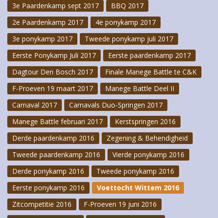
3e Paardenkamp sept 2017
BBQ 2017
2e Paardenkamp 2017
4e ponykamp 2017
3e ponykamp 2017
Tweede ponykamp juli 2017
Eerste Ponykamp Juli 2017
Eerste paardenkamp 2017
Dagtour Den Bosch 2017
Finale Manege Battle te C&K
F-Proeven 19 maart 2017
Manege Battle Deel II
Carnaval 2017
Carnavals Duo-Springen 2017
Manege Battle februari 2017
Kerstspringen 2016
Derde paardenkamp 2016
Zegening & Behendigheid
Tweede paardenkamp 2016
Vierde ponykamp 2016
Derde ponykamp 2016
Tweede ponykamp 2016
Eerste ponykamp 2016
Voettocht Wittem 2016
Zitcompetitie 2016
F-Proeven 19 juni 2016