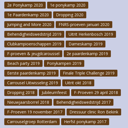
2e Ponykamp 2020
1e ponykamp 2020
1e Paardenkamp 2020
Dropping 2020
Jumping and More 2020
FNRS-proeven januari 2020
Behendigheidswedstrijd 2019
Uitrit Herkenbosch 2019
Clubkampioenschappen 2019
Dameskamp 2019
F-proeven & jeugdcaroussel
2e paardenkamp 2019
Beach party 2019
Ponykampen 2019
Eerste paardenkamp 2019
Finale Triple Challenge 2019
Carrousel Uitwisseling 2019
Uitrit okt 2018
Dropping 2018
Jubileumfeest
F-Proeven 29 april 2018
Nieuwjaarsborrel 2018
Behendigheidswedstrijd 2017
F-Proeven 19 november 2017
Dressuur clinic Ron Bekink
Carrouselgroep Rotterdam
Herfst ponykamp 2017