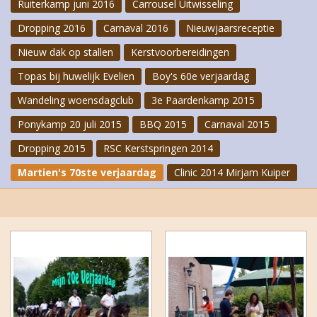
Ruiterkamp juni 2016
Carrousel Uitwisseling
Dropping 2016
Carnaval 2016
Nieuwjaarsreceptie
Nieuw dak op stallen
Kerstvoorbereidingen
Topas bij huwelijk Evelien
Boy's 60e verjaardag
Wandeling woensdagclub
3e Paardenkamp 2015
Ponykamp 20 juli 2015
BBQ 2015
Carnaval 2015
Dropping 2015
RSC Kerstspringen 2014
Martien's 70ste verjaardag
Clinic 2014 Mirjam Kuiper