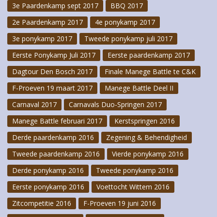
3e Paardenkamp sept 2017
BBQ 2017
2e Paardenkamp 2017
4e ponykamp 2017
3e ponykamp 2017
Tweede ponykamp juli 2017
Eerste Ponykamp Juli 2017
Eerste paardenkamp 2017
Dagtour Den Bosch 2017
Finale Manege Battle te C&K
F-Proeven 19 maart 2017
Manege Battle Deel II
Carnaval 2017
Carnavals Duo-Springen 2017
Manege Battle februari 2017
Kerstspringen 2016
Derde paardenkamp 2016
Zegening & Behendigheid
Tweede paardenkamp 2016
Vierde ponykamp 2016
Derde ponykamp 2016
Tweede ponykamp 2016
Eerste ponykamp 2016
Voettocht Wittem 2016
Zitcompetitie 2016
F-Proeven 19 juni 2016