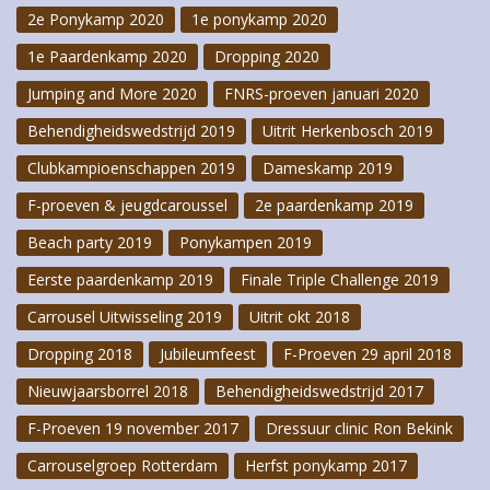
2e Ponykamp 2020
1e ponykamp 2020
1e Paardenkamp 2020
Dropping 2020
Jumping and More 2020
FNRS-proeven januari 2020
Behendigheidswedstrijd 2019
Uitrit Herkenbosch 2019
Clubkampioenschappen 2019
Dameskamp 2019
F-proeven & jeugdcaroussel
2e paardenkamp 2019
Beach party 2019
Ponykampen 2019
Eerste paardenkamp 2019
Finale Triple Challenge 2019
Carrousel Uitwisseling 2019
Uitrit okt 2018
Dropping 2018
Jubileumfeest
F-Proeven 29 april 2018
Nieuwjaarsborrel 2018
Behendigheidswedstrijd 2017
F-Proeven 19 november 2017
Dressuur clinic Ron Bekink
Carrouselgroep Rotterdam
Herfst ponykamp 2017