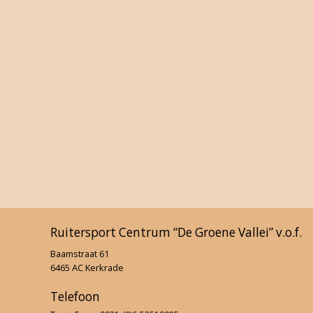
F-proeven sept 2020
5e Ponykamp 2020
4e Ponykamp 2020
3e Ponykamp 2020
Dameskamp 2020
2e Ponykamp 2020
1e ponykamp 2020
Ruitersport Centrum “De Groene Vallei” v.o.f.
1e Paardenkamp 2020
Baamstraat 61
6465 AC Kerkrade
Dropping 2020
Telefoon
Jumping and More 2020