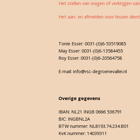
Het stellen van vragen of verkrijgen va
Paardenweegscha
Het aan- en afmelden voor lessen dien
F-Proeven 21 ma
Opruimactie 202
Tonie Esser: 0031-(0)6-53519085
May Esser: 0031-(0)6-13584455
Kerstactiviteite
Roy Esser: 0031-(0)6-20564758
E-mail: info@rsc-degroenevallei.nl
Overige gegevens
IBAN: NL21 INGB 0666 536791
BIC: INGBNL2A
BTW nummer: NL8193.74.234.B01
KvK nummer: 14039311