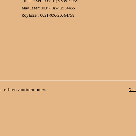
Tonie Esser: 0031-(0)6-53519085
May Esser: 0031-(0)6-13584455
FNRS-proeven januari 2020
Roy Esser: 0031-(0)6-20564758
Behendigheidswedstrijd 2019
Uitrit Herkenbosch 2019
Clubkampioenschappen 2019
Dameskamp 2019
F-proeven & jeugdcaroussel
le rechten voorbehouden.
Dis
2e paardenkamp 2019
Beach party 2019
Ponykampen 2019
Eerste paardenkamp 2019