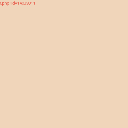
en.php?id=
14039311