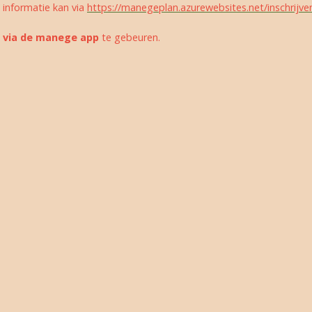
n informatie kan via
https://manegeplan.azurewebsit
es.net/inschrijv
al voor- en nameting
Paardenzegening 2024
t
via de manege app
te gebeuren.
art 2026
Herfstcross 2023
6
F-Proeven september 2023
n 2025
3e paardenkamp 2023
2e Paardenkamp 2023
Jubileumfeest 10 jaar GVR
Ponykampen 2023
Dameskamp 2023
1e Paardenkamp 2023
Springweekend 2023