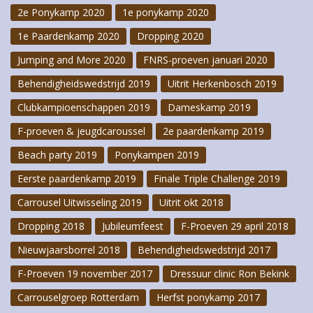
2e Ponykamp 2020
1e ponykamp 2020
1e Paardenkamp 2020
Dropping 2020
Jumping and More 2020
FNRS-proeven januari 2020
Behendigheidswedstrijd 2019
Uitrit Herkenbosch 2019
Clubkampioenschappen 2019
Dameskamp 2019
F-proeven & jeugdcaroussel
2e paardenkamp 2019
Beach party 2019
Ponykampen 2019
Eerste paardenkamp 2019
Finale Triple Challenge 2019
Carrousel Uitwisseling 2019
Uitrit okt 2018
Dropping 2018
Jubileumfeest
F-Proeven 29 april 2018
Nieuwjaarsborrel 2018
Behendigheidswedstrijd 2017
F-Proeven 19 november 2017
Dressuur clinic Ron Bekink
Carrouselgroep Rotterdam
Herfst ponykamp 2017