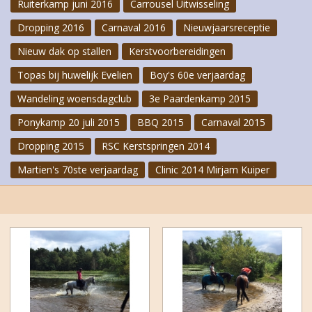
Ruiterkamp juni 2016
Carrousel Uitwisseling
Dropping 2016
Carnaval 2016
Nieuwjaarsreceptie
Nieuw dak op stallen
Kerstvoorbereidingen
Topas bij huwelijk Evelien
Boy's 60e verjaardag
Wandeling woensdagclub
3e Paardenkamp 2015
Ponykamp 20 juli 2015
BBQ 2015
Carnaval 2015
Dropping 2015
RSC Kerstspringen 2014
Martien's 70ste verjaardag
Clinic 2014 Mirjam Kuiper