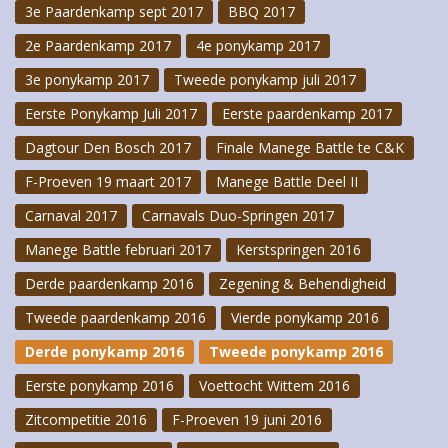
3e Paardenkamp sept 2017
BBQ 2017
2e Paardenkamp 2017
4e ponykamp 2017
3e ponykamp 2017
Tweede ponykamp juli 2017
Eerste Ponykamp Juli 2017
Eerste paardenkamp 2017
Dagtour Den Bosch 2017
Finale Manege Battle te C&K
F-Proeven 19 maart 2017
Manege Battle Deel II
Carnaval 2017
Carnavals Duo-Springen 2017
Manege Battle februari 2017
Kerstspringen 2016
Derde paardenkamp 2016
Zegening & Behendigheid
Tweede paardenkamp 2016
Vierde ponykamp 2016
Derde ponykamp 2016
Tweede ponykamp 2016
Eerste ponykamp 2016
Voettocht Wittem 2016
Zitcompetitie 2016
F-Proeven 19 juni 2016