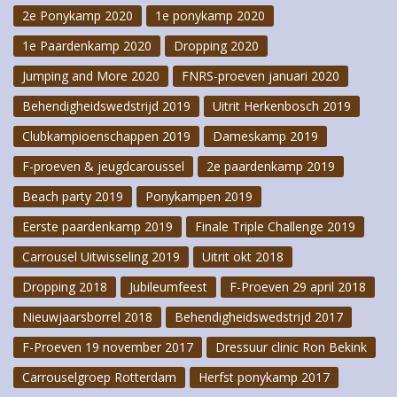
2e Ponykamp 2020
1e ponykamp 2020
1e Paardenkamp 2020
Dropping 2020
Jumping and More 2020
FNRS-proeven januari 2020
Behendigheidswedstrijd 2019
Uitrit Herkenbosch 2019
Clubkampioenschappen 2019
Dameskamp 2019
F-proeven & jeugdcaroussel
2e paardenkamp 2019
Beach party 2019
Ponykampen 2019
Eerste paardenkamp 2019
Finale Triple Challenge 2019
Carrousel Uitwisseling 2019
Uitrit okt 2018
Dropping 2018
Jubileumfeest
F-Proeven 29 april 2018
Nieuwjaarsborrel 2018
Behendigheidswedstrijd 2017
F-Proeven 19 november 2017
Dressuur clinic Ron Bekink
Carrouselgroep Rotterdam
Herfst ponykamp 2017