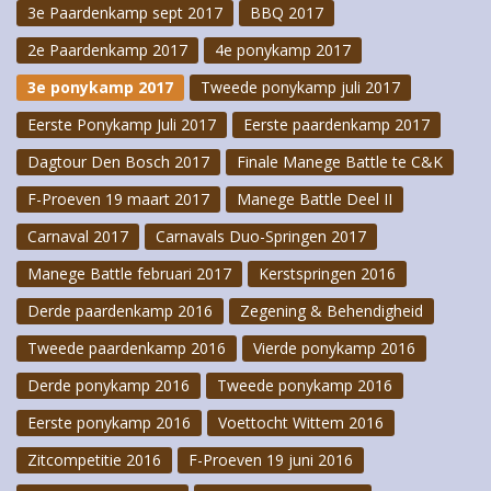
3e Paardenkamp sept 2017
BBQ 2017
2e Paardenkamp 2017
4e ponykamp 2017
3e ponykamp 2017
Tweede ponykamp juli 2017
Eerste Ponykamp Juli 2017
Eerste paardenkamp 2017
Dagtour Den Bosch 2017
Finale Manege Battle te C&K
F-Proeven 19 maart 2017
Manege Battle Deel II
Carnaval 2017
Carnavals Duo-Springen 2017
Manege Battle februari 2017
Kerstspringen 2016
Derde paardenkamp 2016
Zegening & Behendigheid
Tweede paardenkamp 2016
Vierde ponykamp 2016
Derde ponykamp 2016
Tweede ponykamp 2016
Eerste ponykamp 2016
Voettocht Wittem 2016
Zitcompetitie 2016
F-Proeven 19 juni 2016