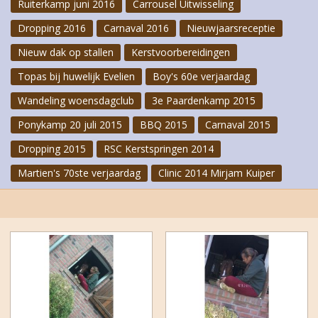
Ruiterkamp juni 2016
Carrousel Uitwisseling
Dropping 2016
Carnaval 2016
Nieuwjaarsreceptie
Nieuw dak op stallen
Kerstvoorbereidingen
Topas bij huwelijk Evelien
Boy's 60e verjaardag
Wandeling woensdagclub
3e Paardenkamp 2015
Ponykamp 20 juli 2015
BBQ 2015
Carnaval 2015
Dropping 2015
RSC Kerstspringen 2014
Martien's 70ste verjaardag
Clinic 2014 Mirjam Kuiper