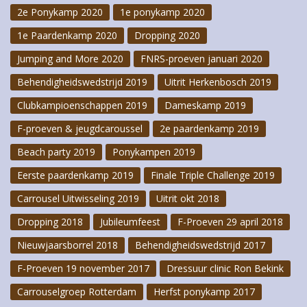
2e Ponykamp 2020
1e ponykamp 2020
1e Paardenkamp 2020
Dropping 2020
Jumping and More 2020
FNRS-proeven januari 2020
Behendigheidswedstrijd 2019
Uitrit Herkenbosch 2019
Clubkampioenschappen 2019
Dameskamp 2019
F-proeven & jeugdcaroussel
2e paardenkamp 2019
Beach party 2019
Ponykampen 2019
Eerste paardenkamp 2019
Finale Triple Challenge 2019
Carrousel Uitwisseling 2019
Uitrit okt 2018
Dropping 2018
Jubileumfeest
F-Proeven 29 april 2018
Nieuwjaarsborrel 2018
Behendigheidswedstrijd 2017
F-Proeven 19 november 2017
Dressuur clinic Ron Bekink
Carrouselgroep Rotterdam
Herfst ponykamp 2017