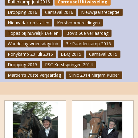
Ruiterkamp juni 2016
Carrousel Uitwisseling
Dropping 2016
Carnaval 2016
Nieuwjaarsreceptie
Nieuw dak op stallen
Kerstvoorbereidingen
Topas bij huwelijk Evelien
Boy's 60e verjaardag
Wandeling woensdagclub
3e Paardenkamp 2015
Ponykamp 20 juli 2015
BBQ 2015
Carnaval 2015
Dropping 2015
RSC Kerstspringen 2014
Martien's 70ste verjaardag
Clinic 2014 Mirjam Kuiper