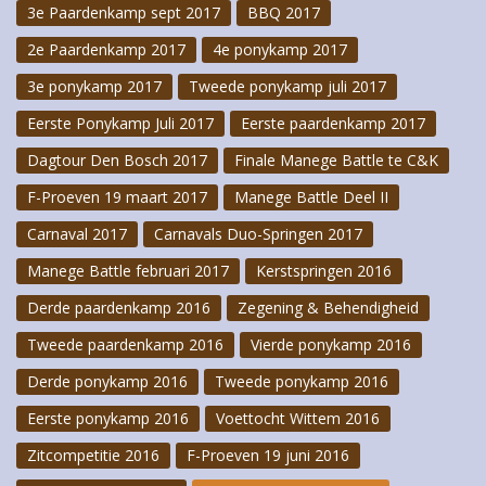
3e Paardenkamp sept 2017
BBQ 2017
2e Paardenkamp 2017
4e ponykamp 2017
3e ponykamp 2017
Tweede ponykamp juli 2017
Eerste Ponykamp Juli 2017
Eerste paardenkamp 2017
Dagtour Den Bosch 2017
Finale Manege Battle te C&K
F-Proeven 19 maart 2017
Manege Battle Deel II
Carnaval 2017
Carnavals Duo-Springen 2017
Manege Battle februari 2017
Kerstspringen 2016
Derde paardenkamp 2016
Zegening & Behendigheid
Tweede paardenkamp 2016
Vierde ponykamp 2016
Derde ponykamp 2016
Tweede ponykamp 2016
Eerste ponykamp 2016
Voettocht Wittem 2016
Zitcompetitie 2016
F-Proeven 19 juni 2016