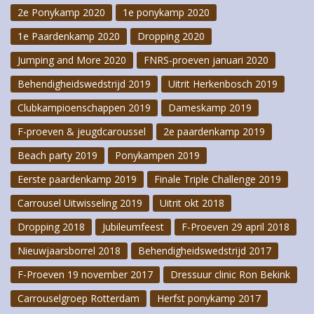
2e Ponykamp 2020
1e ponykamp 2020
1e Paardenkamp 2020
Dropping 2020
Jumping and More 2020
FNRS-proeven januari 2020
Behendigheidswedstrijd 2019
Uitrit Herkenbosch 2019
Clubkampioenschappen 2019
Dameskamp 2019
F-proeven & jeugdcaroussel
2e paardenkamp 2019
Beach party 2019
Ponykampen 2019
Eerste paardenkamp 2019
Finale Triple Challenge 2019
Carrousel Uitwisseling 2019
Uitrit okt 2018
Dropping 2018
Jubileumfeest
F-Proeven 29 april 2018
Nieuwjaarsborrel 2018
Behendigheidswedstrijd 2017
F-Proeven 19 november 2017
Dressuur clinic Ron Bekink
Carrouselgroep Rotterdam
Herfst ponykamp 2017