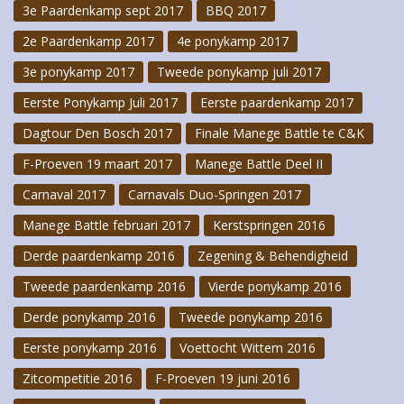
3e Paardenkamp sept 2017
BBQ 2017
2e Paardenkamp 2017
4e ponykamp 2017
3e ponykamp 2017
Tweede ponykamp juli 2017
Eerste Ponykamp Juli 2017
Eerste paardenkamp 2017
Dagtour Den Bosch 2017
Finale Manege Battle te C&K
F-Proeven 19 maart 2017
Manege Battle Deel II
Carnaval 2017
Carnavals Duo-Springen 2017
Manege Battle februari 2017
Kerstspringen 2016
Derde paardenkamp 2016
Zegening & Behendigheid
Tweede paardenkamp 2016
Vierde ponykamp 2016
Derde ponykamp 2016
Tweede ponykamp 2016
Eerste ponykamp 2016
Voettocht Wittem 2016
Zitcompetitie 2016
F-Proeven 19 juni 2016