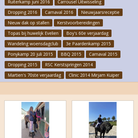
Ruiterkamp juni 2016
Carrousel Uitwisseling
Dropping 2016
Carnaval 2016
Nieuwjaarsreceptie
Nieuw dak op stallen
Kerstvoorbereidingen
Topas bij huwelijk Evelien
Boy's 60e verjaardag
Wandeling woensdagclub
3e Paardenkamp 2015
Ponykamp 20 juli 2015
BBQ 2015
Carnaval 2015
Dropping 2015
RSC Kerstspringen 2014
Martien's 70ste verjaardag
Clinic 2014 Mirjam Kuiper