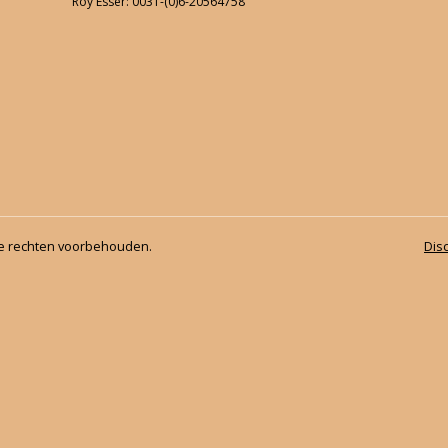
Roy Esser: 0031-(0)6-20564758
Carrouselgroep Rotterdam
Herfst ponykamp 2017
3e Paardenkamp sept 2017
BBQ 2017
2e Paardenkamp 2017
le rechten voorbehouden.
Dis
4e ponykamp 2017
3e ponykamp 2017
Tweede ponykamp juli 2017
Eerste Ponykamp Juli 2017
Eerste paardenkamp 2017