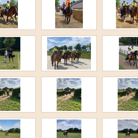
Jump and Bike 2022
F-Proeven maart 2022
Novemberkamp 2021
Clubkampioenschap 2021
3e Paardenkamp 2021
5e Ponykamp 2021
4e Ponykamp 2021
3e Ponykamp 2021
Cross Juli 2021
Cross Juni 2021