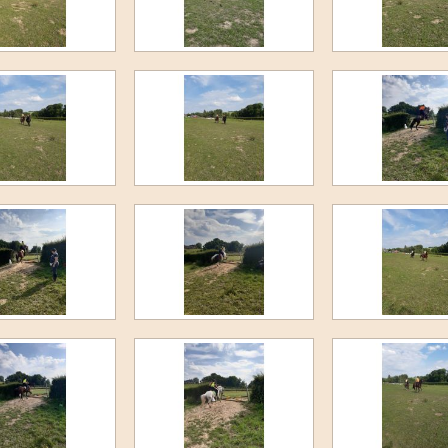
F-proeven sept 2020
5e Ponykamp 2020
4e Ponykamp 2020
3e Ponykamp 2020
Dameskamp 2020
2e Ponykamp 2020
1e ponykamp 2020
1e Paardenkamp 2020
Dropping 2020
Jumping and More 2020