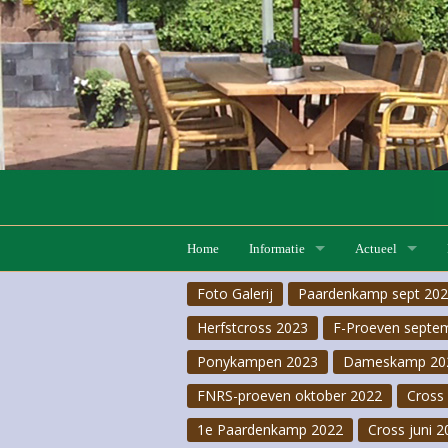
Home
Informatie
Actueel
Foto Galerij
Paardenkamp sept 20
Lessen
Lesaanbod
F-Proeven 20 ju
Herfstcross 2023
F-Proeven septe
Pensionstalling
Lesrooster
Hobby horse
Ponykampen 2023
Dameskamp 20
FNRS
Pas-de-deux 2026
FNRS-proeven oktober 2022
Cross 
1e Paardenkamp 2022
Cross juni 2
Pony- & Ruiterkampen
F-Proeven 18 apr