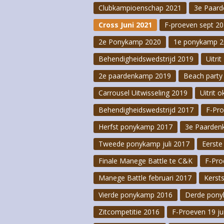
Clubkampioenschap 2021
3e Paar
Paardenweegscha
Cross Juni 2021
F-proeven sept 2
F-Proeven 21 ma
2e Ponykamp 2020
1e ponykamp 2
Behendigheidswedstrijd 2019
Opruimactie 202
Uitri
2e paardenkamp 2019
Beach party
Kerstactiviteite
Carrousel Uitwisseling 2019
Uitrit 
Behendigheidswedstrijd 2017
F-Pr
Herfst ponykamp 2017
3e Paarden
Tweede ponykamp juli 2017
Eerste
Finale Manege Battle te C&K
F-Pro
Manege Battle februari 2017
Kerst
Vierde ponykamp 2016
Derde pony
Zitcompetitie 2016
F-Proeven 19 ju