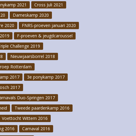
onykamp 2021
Cross Juli 2021
020
Dameskamp 2020
re 2020
FNRS-proeven januari 2020
2019
F-proeven & jeugdcaroussel
Triple Challenge 2019
18
Nieuwjaarsborrel 2018
groep Rotterdam
kamp 2017
3e ponykamp 2017
osch 2017
arnavals Duo-Springen 2017
heid
Tweede paardenkamp 2016
Voettocht Wittem 2016
ng 2016
Carnaval 2016