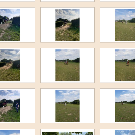
FNRS-proeven januari 2020
Behendigheidswedstrijd 2019
Uitrit Herkenbosch 2019
Clubkampioenschappen 2019
Dameskamp 2019
F-proeven & jeugdcaroussel
2e paardenkamp 2019
Beach party 2019
Ponykampen 2019
Eerste paardenkamp 2019