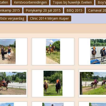
tallen
Kerstvoorbereidingen
Topas bij huwelijk Evelien
Boy's
Carnaval 2023
enkamp 2015
Ponykamp 20 juli 2015
BBQ 2015
Carnaval 2
Clinic Jeannette Haazen
70ste verjaardag
Clinic 2014 Mirjam Kuiper
FNRS-proeven oktober 2022
Cross II 2022
Laatste paardenkamp 2022
Ponykampen 2022
Bakopening 2022
Speurtocht 2022
1e Paardenkamp 2022
Cross juni 2022