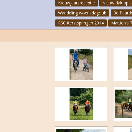
Nieuwjaarsreceptie
Nieuw dak op s
Wandeling woensdagclub
3e Paard
RSC Kerstspringen 2014
Martien's 