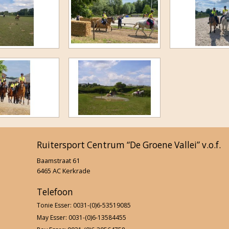
Finale Triple Challenge 2019
Carrousel Uitwisseling 2019
Uitrit okt 2018
Dropping 2018
Jubileumfeest
F-Proeven 29 april 2018
Ruitersport Centrum “De Groene Vallei” v.o.f.
Nieuwjaarsborrel 2018
Baamstraat 61
6465 AC Kerkrade
Behendigheidswedstrijd 2017
Telefoon
F-Proeven 19 november 2017
Tonie Esser: 0031-(0)6-53519085
May Esser: 0031-(0)6-13584455
Dressuur clinic Ron Bekink