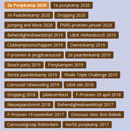
2e Ponykamp 2020
1e ponykamp 2020
1e Paardenkamp 2020
Dropping 2020
Jumping and More 2020
FNRS-proeven januari 2020
Behendigheidswedstrijd 2019
Uitrit Herkenbosch 2019
Clubkampioenschappen 2019
Dameskamp 2019
F-proeven & jeugdcaroussel
2e paardenkamp 2019
Beach party 2019
Ponykampen 2019
Eerste paardenkamp 2019
Finale Triple Challenge 2019
Carrousel Uitwisseling 2019
Uitrit okt 2018
Dropping 2018
Jubileumfeest
F-Proeven 29 april 2018
Nieuwjaarsborrel 2018
Behendigheidswedstrijd 2017
F-Proeven 19 november 2017
Dressuur clinic Ron Bekink
Carrouselgroep Rotterdam
Herfst ponykamp 2017