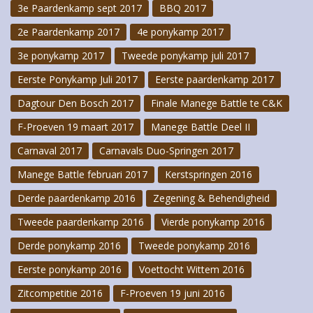
3e Paardenkamp sept 2017
BBQ 2017
2e Paardenkamp 2017
4e ponykamp 2017
3e ponykamp 2017
Tweede ponykamp juli 2017
Eerste Ponykamp Juli 2017
Eerste paardenkamp 2017
Dagtour Den Bosch 2017
Finale Manege Battle te C&K
F-Proeven 19 maart 2017
Manege Battle Deel II
Carnaval 2017
Carnavals Duo-Springen 2017
Manege Battle februari 2017
Kerstspringen 2016
Derde paardenkamp 2016
Zegening & Behendigheid
Tweede paardenkamp 2016
Vierde ponykamp 2016
Derde ponykamp 2016
Tweede ponykamp 2016
Eerste ponykamp 2016
Voettocht Wittem 2016
Zitcompetitie 2016
F-Proeven 19 juni 2016