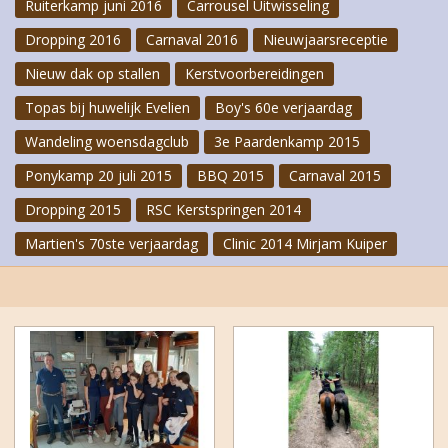
Ruiterkamp juni 2016
Carrousel Uitwisseling
Dropping 2016
Carnaval 2016
Nieuwjaarsreceptie
Nieuw dak op stallen
Kerstvoorbereidingen
Topas bij huwelijk Evelien
Boy's 60e verjaardag
Wandeling woensdagclub
3e Paardenkamp 2015
Ponykamp 20 juli 2015
BBQ 2015
Carnaval 2015
Dropping 2015
RSC Kerstspringen 2014
Martien's 70ste verjaardag
Clinic 2014 Mirjam Kuiper