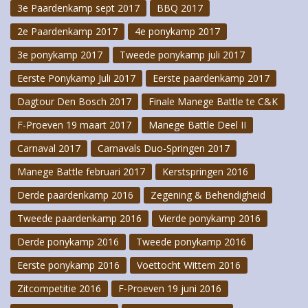
3e Paardenkamp sept 2017
BBQ 2017
2e Paardenkamp 2017
4e ponykamp 2017
3e ponykamp 2017
Tweede ponykamp juli 2017
Eerste Ponykamp Juli 2017
Eerste paardenkamp 2017
Dagtour Den Bosch 2017
Finale Manege Battle te C&K
F-Proeven 19 maart 2017
Manege Battle Deel II
Carnaval 2017
Carnavals Duo-Springen 2017
Manege Battle februari 2017
Kerstspringen 2016
Derde paardenkamp 2016
Zegening & Behendigheid
Tweede paardenkamp 2016
Vierde ponykamp 2016
Derde ponykamp 2016
Tweede ponykamp 2016
Eerste ponykamp 2016
Voettocht Wittem 2016
Zitcompetitie 2016
F-Proeven 19 juni 2016