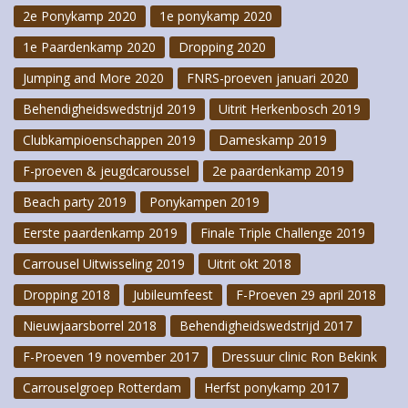
2e Ponykamp 2020
1e ponykamp 2020
1e Paardenkamp 2020
Dropping 2020
Jumping and More 2020
FNRS-proeven januari 2020
Behendigheidswedstrijd 2019
Uitrit Herkenbosch 2019
Clubkampioenschappen 2019
Dameskamp 2019
F-proeven & jeugdcaroussel
2e paardenkamp 2019
Beach party 2019
Ponykampen 2019
Eerste paardenkamp 2019
Finale Triple Challenge 2019
Carrousel Uitwisseling 2019
Uitrit okt 2018
Dropping 2018
Jubileumfeest
F-Proeven 29 april 2018
Nieuwjaarsborrel 2018
Behendigheidswedstrijd 2017
F-Proeven 19 november 2017
Dressuur clinic Ron Bekink
Carrouselgroep Rotterdam
Herfst ponykamp 2017