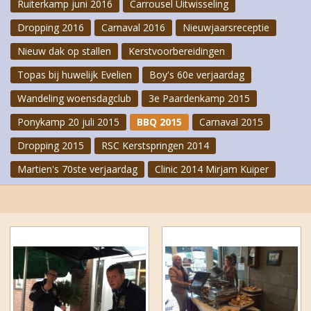
Ruiterkamp juni 2016
Carrousel Uitwisseling
Dropping 2016
Carnaval 2016
Nieuwjaarsreceptie
Nieuw dak op stallen
Kerstvoorbereidingen
Topas bij huwelijk Evelien
Boy's 60e verjaardag
Wandeling woensdagclub
3e Paardenkamp 2015
Ponykamp 20 juli 2015
BBQ 2015
Carnaval 2015
Dropping 2015
RSC Kerstspringen 2014
Martien's 70ste verjaardag
Clinic 2014 Mirjam Kuiper