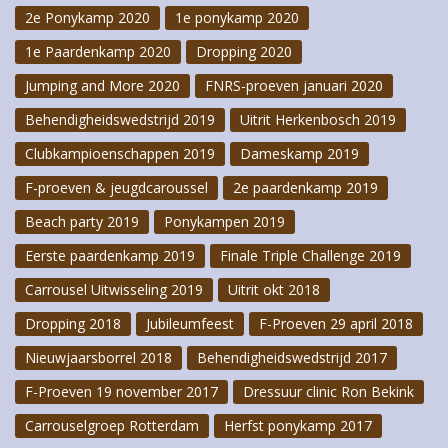
2e Ponykamp 2020
1e ponykamp 2020
1e Paardenkamp 2020
Dropping 2020
Jumping and More 2020
FNRS-proeven januari 2020
Behendigheidswedstrijd 2019
Uitrit Herkenbosch 2019
Clubkampioenschappen 2019
Dameskamp 2019
F-proeven & jeugdcaroussel
2e paardenkamp 2019
Beach party 2019
Ponykampen 2019
Eerste paardenkamp 2019
Finale Triple Challenge 2019
Carrousel Uitwisseling 2019
Uitrit okt 2018
Dropping 2018
Jubileumfeest
F-Proeven 29 april 2018
Nieuwjaarsborrel 2018
Behendigheidswedstrijd 2017
F-Proeven 19 november 2017
Dressuur clinic Ron Bekink
Carrouselgroep Rotterdam
Herfst ponykamp 2017