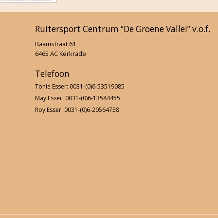
FNRS-proeven januari 2020
Ruitersport Centrum “De Groene Vallei” v.o.f.
Behendigheidswedstrijd 2019
Baamstraat 61
6465 AC Kerkrade
Uitrit Herkenbosch 2019
Telefoon
Clubkampioenschappen 2019
Tonie Esser: 0031-(0)6-53519085
May Esser: 0031-(0)6-13584455
Dameskamp 2019
Roy Esser: 0031-(0)6-20564758
F-proeven & jeugdcaroussel
2e paardenkamp 2019
Beach party 2019
Ponykampen 2019
Eerste paardenkamp 2019