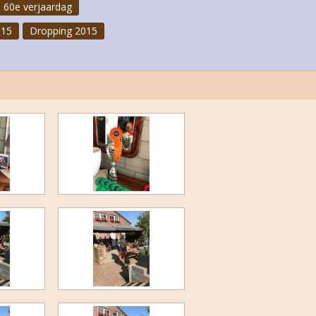
 60e verjaardag
015
Dropping 2015