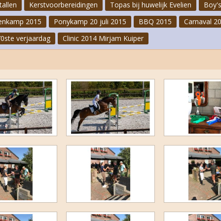
tallen
Kerstvoorbereidingen
Topas bij huwelijk Evelien
Boy's
Carnaval 2023
enkamp 2015
Ponykamp 20 juli 2015
BBQ 2015
Carnaval 2
Clinic Jeannette Haazen
70ste verjaardag
Clinic 2014 Mirjam Kuiper
FNRS-proeven oktober 2022
Cross II 2022
Laatste paardenkamp 2022
Ponykampen 2022
Bakopening 2022
Speurtocht 2022
1e Paardenkamp 2022
Cross juni 2022