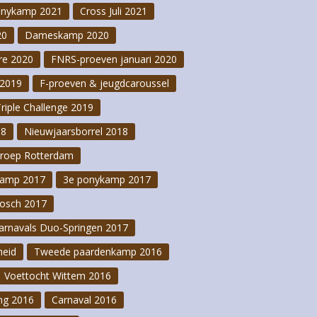
onykamp 2021
Cross Juli 2021
20
Dameskamp 2020
re 2020
FNRS-proeven januari 2020
2019
F-proeven & jeugdcaroussel
Triple Challenge 2019
18
Nieuwjaarsborrel 2018
groep Rotterdam
kamp 2017
3e ponykamp 2017
osch 2017
arnavals Duo-Springen 2017
heid
Tweede paardenkamp 2016
Voettocht Wittem 2016
ng 2016
Carnaval 2016