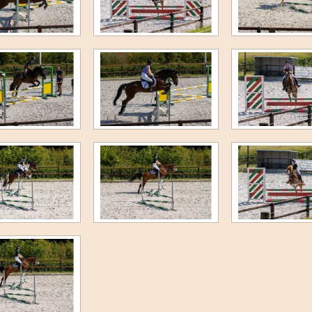
F-proeven sept 2020
5e Ponykamp 2020
4e Ponykamp 2020
3e Ponykamp 2020
Dameskamp 2020
2e Ponykamp 2020
1e ponykamp 2020
1e Paardenkamp 2020
Dropping 2020
Jumping and More 2020