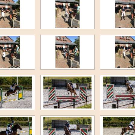
Jump and Bike 2022
F-Proeven maart 2022
Novemberkamp 2021
Clubkampioenschap 2021
3e Paardenkamp 2021
5e Ponykamp 2021
4e Ponykamp 2021
3e Ponykamp 2021
Cross Juli 2021
Cross Juni 2021