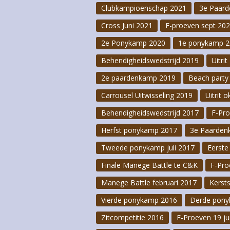
Clubkampioenschap 2021
3e Paar
Paardenweegscha
Cross Juni 2021
F-proeven sept 20
F-Proeven 21 ma
2e Ponykamp 2020
1e ponykamp 2
Behendigheidswedstrijd 2019
Opruimactie 202
Uitri
2e paardenkamp 2019
Beach party
Kerstactiviteite
Carrousel Uitwisseling 2019
Uitrit 
Behendigheidswedstrijd 2017
F-Pr
Herfst ponykamp 2017
3e Paarden
Tweede ponykamp juli 2017
Eerste
Finale Manege Battle te C&K
F-Pro
Manege Battle februari 2017
Kerst
Vierde ponykamp 2016
Derde pony
Zitcompetitie 2016
F-Proeven 19 ju