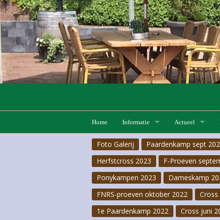
Home
Informatie
Actueel
Foto Galerij
Paardenkamp sept 20
Lessen
Lesaanbod
F-Proeven 20 ju
Herfstcross 2023
F-Proeven septe
Pensionstalling
Lesrooster
Hobby horse
Ponykampen 2023
Dameskamp 20
FNRS
Pas-de-deux 2026
FNRS-proeven oktober 2022
Cross 
1e Paardenkamp 2022
Cross juni 2
Pony- & Ruiterkampen
F-Proeven 18 apr