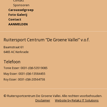
Contact
Sponsoren
Carousselgroep
Foto Galerij
Contact
AANMELDEN
Ruitersport Centrum “De Groene Vallei” v.o.f.
Baamstraat 61
6465 AC Kerkrade
Telefoon
Tonie Esser: 0031-(0)6-53519085
May Esser: 0031-(0)6-13584455
Roy Esser: 0031-(0)6-20564758
© Ruitersportcentrum De Groene Vallei. Alle rechten voorbehouden.
Disclaimer
Website by Relakz IT Solutions