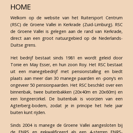
HOME
Foto Galerij
Welkom op de website van het Ruitersport Centrum
(RSC) de Groene Vallei in Kerkrade (Zuid-Limburg). RSC
Contact
de Groene Vallei is gelegen aan de rand van Kerkrade,
direct aan een groot natuurgebied op de Nederlands-
AANMELDEN
Duitse grens.
Het bedrijf bestaat sinds 1981 en wordt geleid door
Tonie en May Esser, en hun zoon Roy. Het RSC bestaat
uit een manegebedrijf met pensionstalling en biedt
plaats aan meer dan 30 manege paarden en -pony’s en
ongeveer 50 pensionpaarden. Het RSC beschikt over een
binnenbak, twee buitenbakken (20x40m en 20x60m) en
een longeercirkel. De buitenbak is voorzien van een
Agterberg-bodem, zodat je in principe het hele jaar
buiten kunt rijden.
Sinds 2004 is manege de Groene Vallei aangesloten bij
de FNRS en gekwalificeerd als een 4-sterren FNRS-