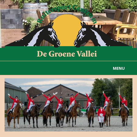
MENU
Home
Informatie
Actueel
Rijvereniging
Carousselgroep